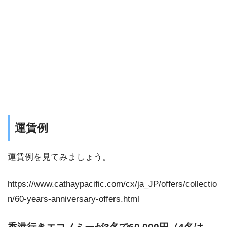
運賃例
運賃例を見てみましょう。
https://www.cathaypacific.com/cx/ja_JP/offers/collectio
n/60-years-anniversary-offers.html