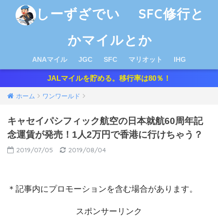
しーずざでい SFC修行と
かマイルとか
ANAマイル
JGC
SFC
マリオット
IHG
JALマイルを貯める。移行率は80％！
ホーム
ワンワールド
キャセイパシフィック航空の日本就航60周年記
念運賃が発売！1人2万円で香港に行けちゃう？
2019/07/05
2019/08/04
＊記事内にプロモーションを含む場合があります。
スポンサーリンク